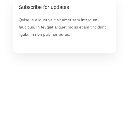
Subscribe for updates
Quisque aliquet velit sit amet sem interdum
faucibus. In feugiat aliquet mollis etiam tincidunt
ligula. In non pulvinar purus.
DIVI EVENT
Quisque aliquet velit sit amet sem interdum faucibus. In
feugiat aliquet mollis etiam tincidunt ligula. Luctus lectus
non quisque turpis bibendum posuere. Morbi tortor nibh,
fringilla sed pretium sit amet.